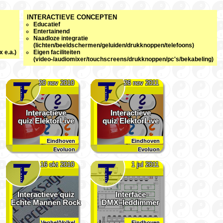
INTERACTIEVE CONCEPTEN
Educatief
Entertainend
Naadloze integratie
(lichten/beeldschermen/geluiden/drukknoppen/telefoons)
 e.a.)
Eigen faciliteiten
(video-/audiomixer/touchscreens/drukknoppen/
pc's/bekabeling)
20 nov 2010
26 nov 2011
Interactieve
Interactieve
quiz ElektorLive
quiz ElektorLive
Eindhoven
Eindhoven
Evoluon
Evoluon
16 okt 2010
1 jul 2011
Interactieve quiz
Interface
Echte Mannen Rock
DMX»leddimmer
Veghel/Volkel
Eindhoven