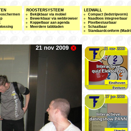
TEN
ROOSTERSYSTEEM
LEDWALL
deoschermen
Bekijkbaar via mobiel
Compact (ledstripvorm)
rp
Bewerkbaar via webbrowser
Naadloos integreerbaar
k
Koppelbaar aan agenda
Pixelbestuurbaar
lossing
Meerdere tabbladen
Schaalbaar
Standaardconform (Madrix
21 nov 2009
21 nov 2009
Interactieve
quiz ElektorLive
Eindhoven
Evoluon
27 jun 2009
Interactieve
datingshow PANN
Utrecht