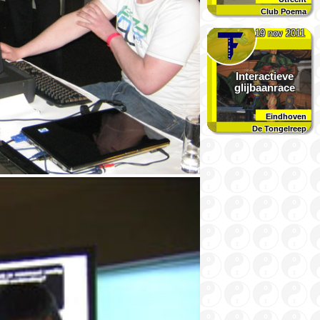
Club Poema
19 nov 2011
Interactieve
glijbaanrace
Eindhoven
De Tongelreep