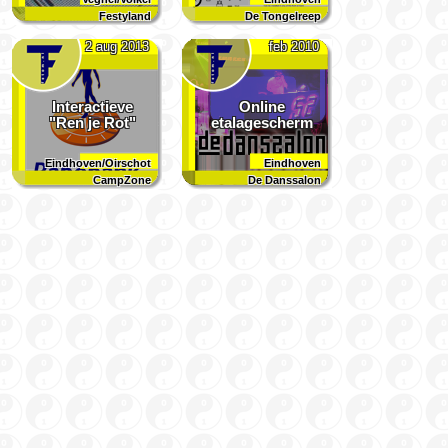
Festyland
De Tongelreep
2 aug 2013
feb 2010
Interactieve
Online
"Ren je Rot"
etalagescherm
Eindhoven/Oirschot
Eindhoven
CampZone
De Danssalon