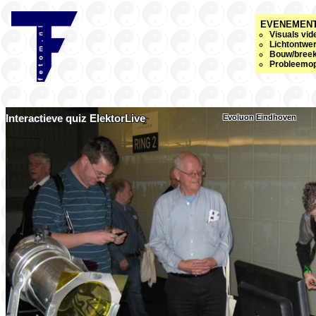
EVENEMEN
Visuals vi
Lichtontwe
Bouw/bree
Probleemop
Interactieve quiz ElektorLive
Evoluon Eindhoven